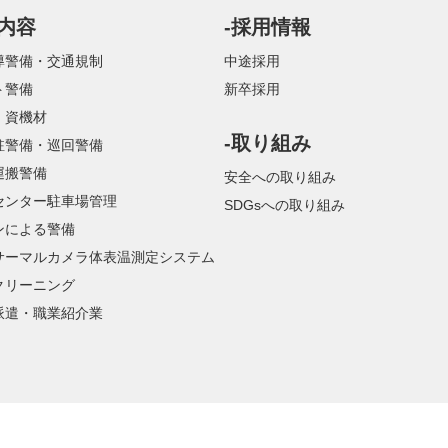
業内容
-採用情報
導警備・交通規制
中途採用
ト警備
新卒採用
・資機材
-取り組み
駐警備・巡回警備
運搬警備
安全への取り組み
センター駐車場管理
SDGsへの取り組み
ンによる警備
サーマルカメラ体表温測定システム
クリーニング
派遣・職業紹介業