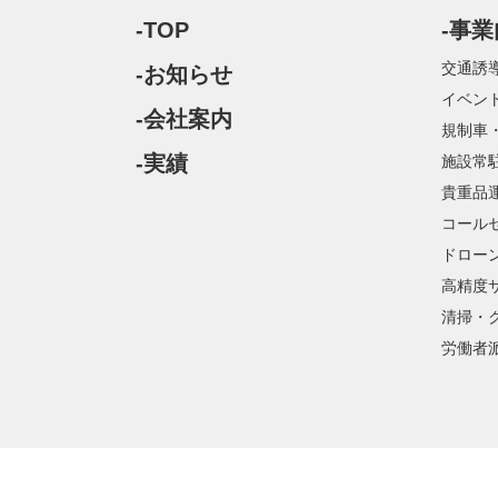
-TOP
-事
交通誘
-お知らせ
イベン
-会社案内
規制車
-実績
施設常
貴重品
コール
ドロー
高精度
清掃・
労働者